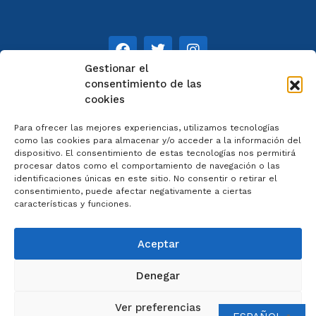
Gestionar el
consentimiento de las
cookies
NOTAS
Para ofrecer las mejores experiencias, utilizamos tecnologías
Aviso legal
como las cookies para almacenar y/o acceder a la información del
dispositivo. El consentimiento de estas tecnologías nos permitirá
Política de privacidad
procesar datos como el comportamiento de navegación o las
Cookies
identificaciones únicas en este sitio. No consentir o retirar el
Colaboradores
consentimiento, puede afectar negativamente a ciertas
características y funciones.
Condiciones generales
Aceptar
Denegar
2023 © Catedral de Ourense – web por
Artisplendore
Ver preferencias