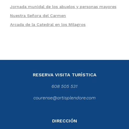
Jornada munidal de los abuelos y personas mayores
Nuestra Señora del Carmen
Arcada de la Catedral en los Milagros
RESERVA VISITA TURÍSTICA
608 505 531
courense@artisplendore.com
DIRECCIÓN