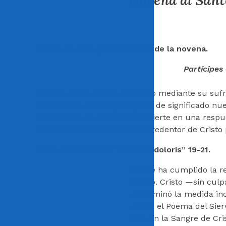
Novena al Sant
Día 29 de abril, jueves: 5º día de la novena.
Partícipes 
No solo Cristo nos ha redimido mediante su suf
también ha elevado y cargado de significado nues
sufrimiento de Cristo, se convierte en una respu
participación del sufrimiento redentor de Cristo 
De S. Juan Pablo II: “Salvifici doloris” 19-21.
En la cruz de Cristo no sólo se ha cumplido la 
humano ha quedado redimido. Cristo —sin culpa a
experiencia de este mal determinó la medida in
de la redención. De esto habla el Poema del Sierv
la Nueva Alianza, estipulada en la Sangre de Cris