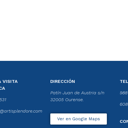
 VISITA
DIRECCIÓN
TE
CA
Patín Juan de Austria s/n
988
531
32005 Ourense.
608
@artisplendore.com
Ver en Google Maps
CO