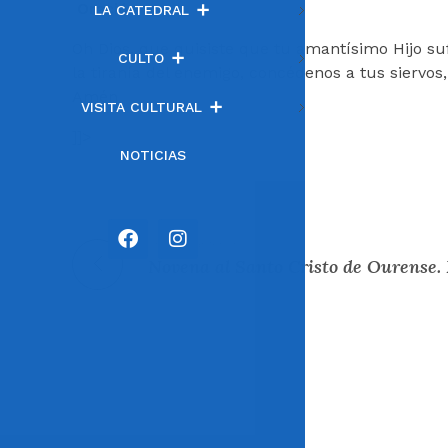
Oración
LA CATEDRAL
Oh Dios, que quisiste que tu amantísimo Hijo suf
CULTO
la tiranía del enemigo, concédenos a tus siervos,
Amén
VISITA CULTURAL
]]>
NOTICIAS
Entrada anterior
Novena al Santo Cristo de Ourense. 