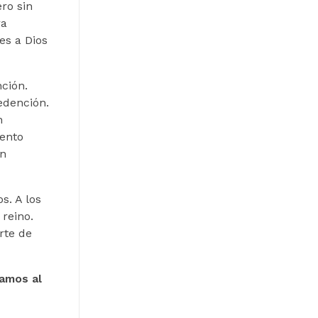
ero sin
ra
es a Dios
ción.
dención.
n
iento
́n
s. A los
 reino.
rte de
damos al