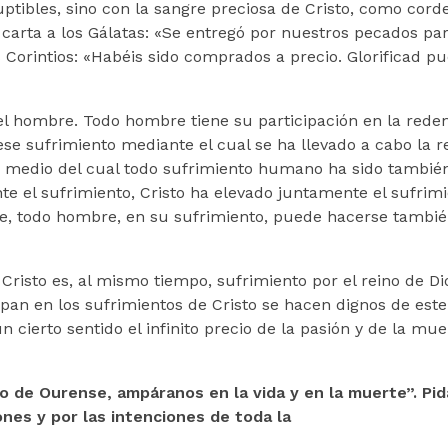
uptibles, sino con la sangre preciosa de Cristo, como cord
a carta a los Gálatas: «Se entregó por nuestros pecados pa
s Corintios: «Habéis sido comprados a precio. Glorificad pu
l hombre. Todo hombre tiene su participación en la reden
ese sufrimiento mediante el cual se ha llevado a cabo la re
or medio del cual todo sufrimiento humano ha sido tambié
te el sufrimiento, Cristo ha elevado juntamente el sufrim
e, todo hombre, en su sufrimiento, puede hacerse tambie
e Cristo es, al mismo tiempo, sufrimiento por el reino de Dio
cipan en los sufrimientos de Cristo se hacen dignos de este
 cierto sentido el infinito precio de la pasión y de la mue
to de Ourense, ampáranos en la vida y en la muerte”. Pi
nes y por las intenciones de toda la