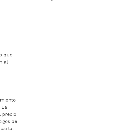
no que
n al
imiento
. La
l precio
tigos de
 carta: