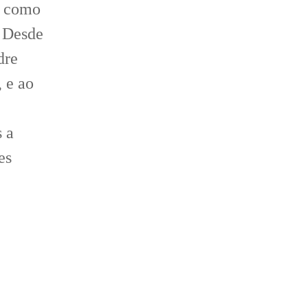
e como
Desde
dre
 e ao
 a
es