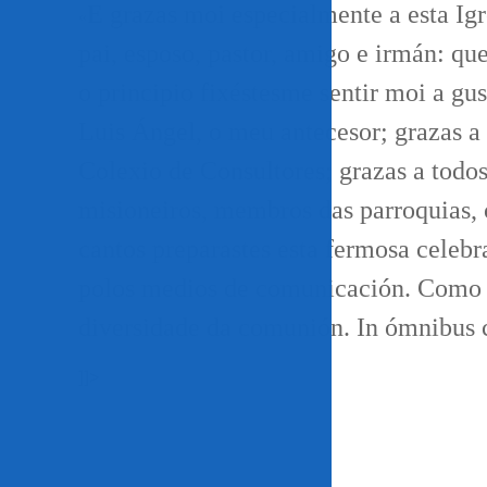
E grazas moi especialmente a esta I
«
pai, esposo, pastor, amigo e irmán: qu
o principio fixéstesme sentir moi a g
Luis Ángel, o meu antecesor; grazas a
Colexio de Consultores; grazas a todos
misioneiros, membros das parroquias,
cantos preparastes esta fermosa celebr
polos medios de comunicación. Como n
diversidade da comunión.
In ómnibus c
]]>