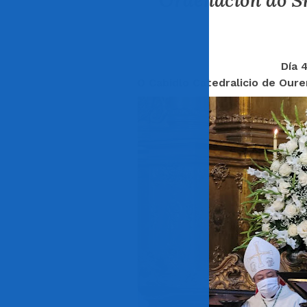
Ordenación do Sr
Día 
O Cabidlo Catedralicio de Our