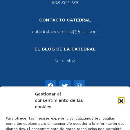
608 364 438
CONTACTO CATEDRAL
catedraldeourense@gmail.com
EL BLOG DE LA CATEDRAL
Ver el blog
Gestionar el
consentimiento de las
cookies
NOTAS
Para ofrecer las mejores experiencias, utilizamos tecnologías
Aviso legal
como las cookies para almacenar y/o acceder a la información del
dispositivo. El consentimiento de estas tecnologías nos permitirá