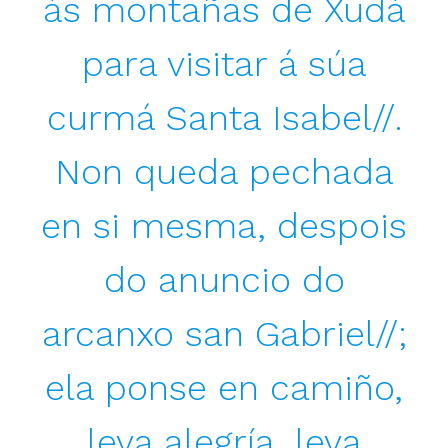
ás montañas de Xudá
para visitar á súa
curmá Santa Isabel//.
Non queda pechada
en si mesma, despois
do anuncio do
arcanxo san Gabriel//;
ela ponse en camiño,
leva alegría, leva