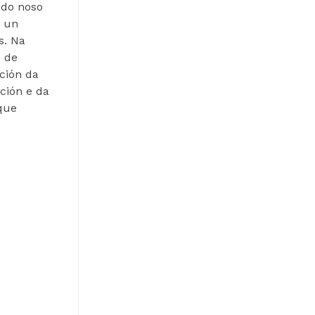
 do noso
n un
s. Na
o de
ción da
ción e da
 que