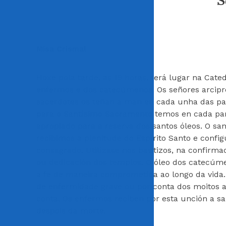
S
Misa Crismal
Hoxe pola tarde, as 19 horas, terá lugar na Cate
enfermos e dos catecúmenos. Os señores arcipre
sacerdotes os teñan a man en cada unha das par
para o Santísimo Sacramento temos en cada parr
apropiado para a reserva dos santos óleos. O sa
recibimos a plenitude do Espírito Santo e confi
consagrado. Utilízase nos bautizos, na confirma
ou dedicación dos templos. O óleo dos catecúmen
a fe de maneira comprometida ao longo da vida
de enfermidade grave ou por conta dos moitos a
conta. Os enfermos reciben por esta unción a sa
despois da morte.