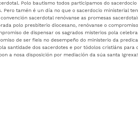
dotal. Polo bautismo todos participamos do sacerdocio
s. Pero tamén é un día no que o sacerdocio ministerial te
 convención sacerdotal renóvanse as promesas sacerdotai
ebrada polo presbiterio diocesano, renóvanse o compromis
mpromiso de dispensar os sagrados misterios pola celebra
omiso de ser fieis no desempeño do ministerio da predica
pola santidade dos sacerdotes e por tódolos cristiáns para
n a nosa disposición por mediación da súa santa Igrexa!