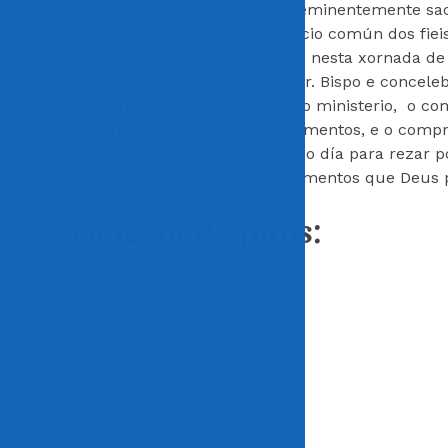
Hoxe é tamén unha xornada eminentemente sacer
Señor Xesucristo. É o sacerdocio común dos fiei
apartado moi sinalado, xa que nesta xornada de
misa crismal, presidida polo Sr. Bispo e concel
cumprir os deberes propios do ministerio, o co
eucaristía e dos demais sacramentos, e o compr
acción caritativo social. ¡Que bo día para rezar 
vivamos e valoremos os sacramentos que Deus po
Galería de fotos: