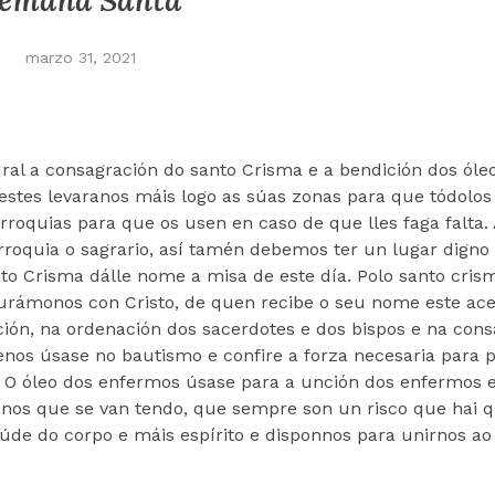
emana Santa
marzo 31, 2021
dral a consagración do santo Crisma e a bendición dos óle
stes levaranos máis logo as súas zonas para que tódolos
roquias para que os usen en caso de que lles faga falta.
oquia o sagrario, así tamén debemos ter un lugar digno
nto Crisma dálle nome a misa de este día. Polo santo cris
gurámonos con Cristo, de quen recibe o seu nome este ace
ción, na ordenación dos sacerdotes e dos bispos e na con
os úsase no bautismo e confire a forza necesaria para po
. O óleo dos enfermos úsase para a unción dos enfermos 
nos que se van tendo, que sempre son un risco que hai q
úde do corpo e máis espírito e disponnos para unirnos ao