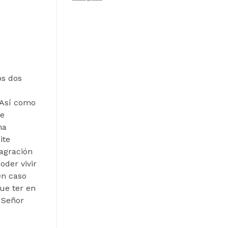
os dos
 Así como
 e
ma
ite
sagración
der vivir
en caso
ue ter en
 Señor