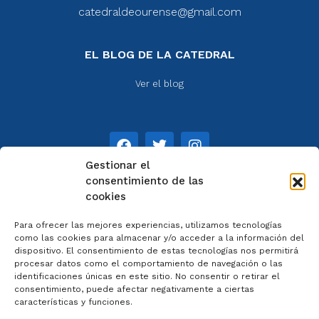
catedraldeourense@gmail.com
EL BLOG DE LA CATEDRAL
Ver el blog
Gestionar el
consentimiento de las
cookies
NOTAS
Para ofrecer las mejores experiencias, utilizamos tecnologías
Aviso legal
como las cookies para almacenar y/o acceder a la información del
dispositivo. El consentimiento de estas tecnologías nos permitirá
Política de privacidad
procesar datos como el comportamiento de navegación o las
Cookies
identificaciones únicas en este sitio. No consentir o retirar el
Colaboradores
consentimiento, puede afectar negativamente a ciertas
características y funciones.
Condiciones generales