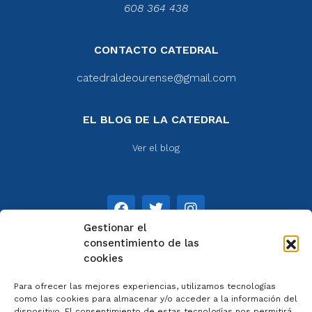
608 364 438
CONTACTO CATEDRAL
catedraldeourense@gmail.com
EL BLOG DE LA CATEDRAL
Ver el blog
Gestionar el
consentimiento de las
cookies
NOTAS
Para ofrecer las mejores experiencias, utilizamos tecnologías
Aviso legal
como las cookies para almacenar y/o acceder a la información del
dispositivo. El consentimiento de estas tecnologías nos permitirá