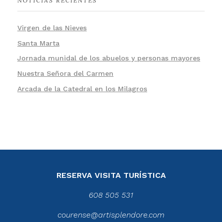
NOTICIAS RECIENTES
Virgen de las Nieves
Santa Marta
Jornada munidal de los abuelos y personas mayores
Nuestra Señora del Carmen
Arcada de la Catedral en los Milagros
RESERVA VISITA TURÍSTICA
608 505 531
courense@artisplendore.com