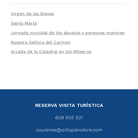
Virgen de las Nieves
Santa Marta
Jornada munidal de los abuelos y personas mayores
Nuestra Señora del Carmen
Arcada de la Catedral en los Milagros
RESERVA VISITA TURÍSTICA
608 505 531
courense@artisplendore.com