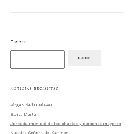
Ver en Google Maps
TELÉFONO SACRISTÍA
988 220 992
608 364 438
CONTACTO CATEDRAL
catedraldeourense@gmail.com
EL BLOG DE LA CATEDRAL
Ver el blog