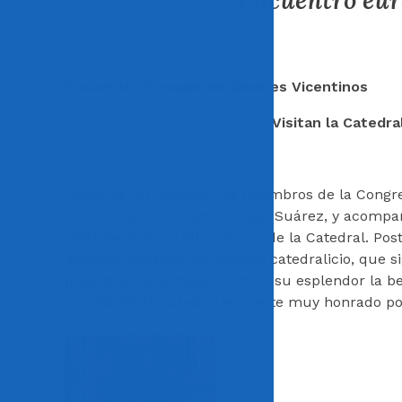
Encuentro eur
Encuentro Europeo de jóvenes Vicentinos
Visitan la Catedra
Cerca de un centenar de miembros de la Congregac
Ilmo. Sr. D. José Manuel Villar Suárez, y acompa
celebraron en el altar mayor de la Catedral. Pos
distintos espacios del templo catedralicio, que 
podamos contemplar en todo su esplendor la bell
Cabildo de la Catedral se siente muy honrado por