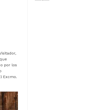
isitador,
 que
o por los
o
El Excmo.