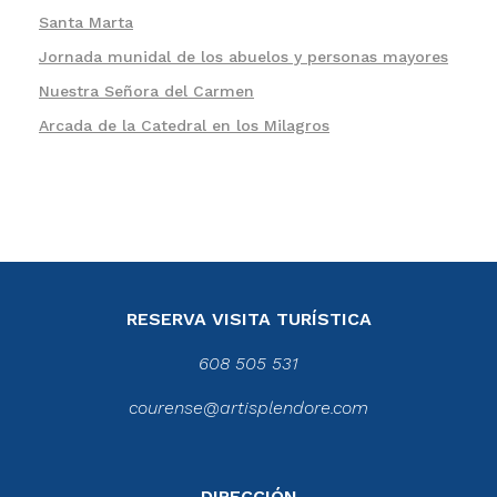
Santa Marta
Jornada munidal de los abuelos y personas mayores
Nuestra Señora del Carmen
Arcada de la Catedral en los Milagros
RESERVA VISITA TURÍSTICA
608 505 531
courense@artisplendore.com
DIRECCIÓN