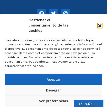
Gestionar el
consentimiento de las
cookies
NOTAS
Para ofrecer las mejores experiencias, utilizamos tecnologías
Aviso legal
como las cookies para almacenar y/o acceder a la información del
dispositivo. El consentimiento de estas tecnologías nos permitirá
Política de privacidad
procesar datos como el comportamiento de navegación o las
Cookies
identificaciones únicas en este sitio. No consentir o retirar el
Colaboradores
consentimiento, puede afectar negativamente a ciertas
características y funciones.
Condiciones generales
Aceptar
Denegar
2023 © Catedral de Ourense – web por
Artisplendore
Ver preferencias
ESPAÑOL
▼