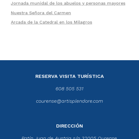
Jornada munidal de los abuelos y personas mayores
Nuestra Señora del Carmen
Arcada de la Catedral en los Milagros
RESERVA VISITA TURÍSTICA
608 505 531
courense@artisplendore.com
DIRECCIÓN
Patín Juan de Austria s/n 32005 Ourense.