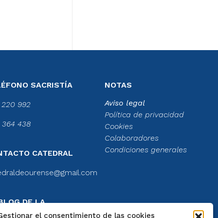
LÉFONO SACRISTÍA
NOTAS
Aviso legal
 220 992
Política de privacidad
 364 438
Cookies
Colaboradores
Condiciones generales
NTACTO CATEDRAL
edraldeourense@gmail.com
BLOG DE LA
TEDRAL
Gestionar el consentimiento de las cookies