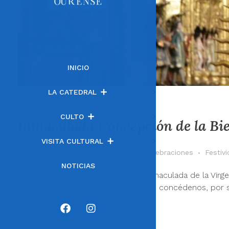
INICIO
LA CATEDRAL
CULTO
Inmaculada Concepción de la B
VISITA CULTURAL
diciembre 8, 2017
por
Gema
Celebraciones
Festiv
NOTICIAS
Oh, Dios, que por la Concepción Inmaculada de la Virge
Hijo, la preservaste de todo pecado, concédenos, por su 