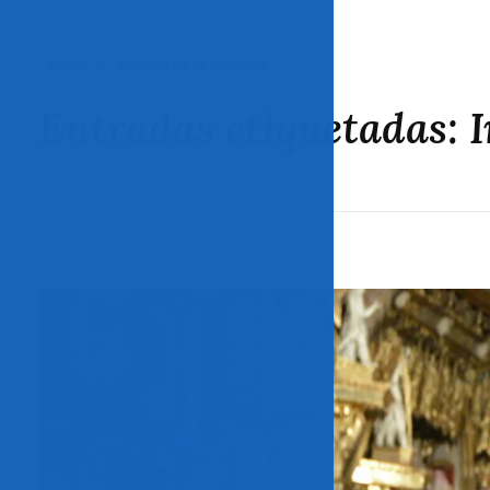
Inicio
Imagen de la Sacristía
Entradas etiquetadas: I