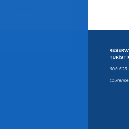
Leer más
RESERVA
TURÍSTI
608 505 
courense