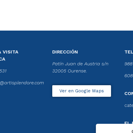
 VISITA
DIRECCIÓN
TE
CA
Patín Juan de Austria s/n
988
531
32005 Ourense.
608
@artisplendore.com
Ver en Google Maps
CO
cat
EL 
CA