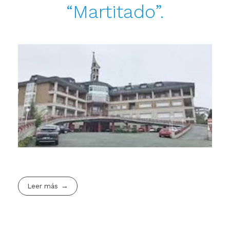
“Martitado”.
Leer más