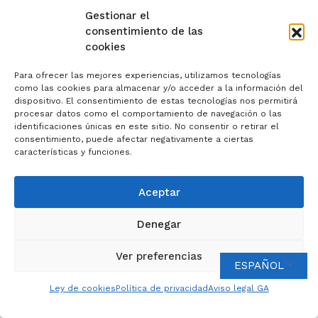
peregrinación donde
Gestionar el
consentimiento de las
ellos estén
cookies
presentes.
Para ofrecer las mejores experiencias, utilizamos tecnologías
como las cookies para almacenar y/o acceder a la información del
dispositivo. El consentimiento de estas tecnologías nos permitirá
procesar datos como el comportamiento de navegación o las
identificaciones únicas en este sitio. No consentir o retirar el
Continúa, así, el
consentimiento, puede afectar negativamente a ciertas
características y funciones.
camino del papa
Aceptar
Francisco, quien
Denegar
quiso que
Ver preferencias
ESPAÑOL
▼
Ley de cookies
Política de privacidad
Aviso legal GA
esta Jornada se