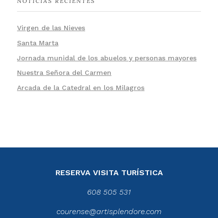
NOTICIAS RECIENTES
Virgen de las Nieves
Santa Marta
Jornada munidal de los abuelos y personas mayores
Nuestra Señora del Carmen
Arcada de la Catedral en los Milagros
RESERVA VISITA TURÍSTICA
608 505 531
courense@artisplendore.com