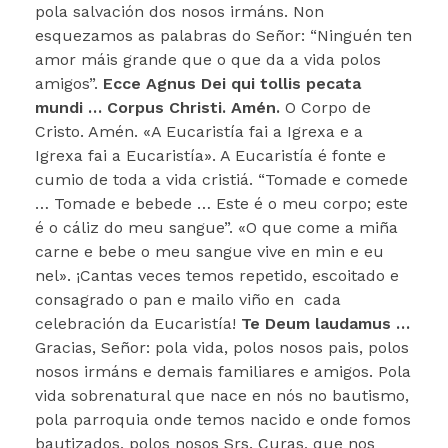
pola salvación dos nosos irmáns. Non
esquezamos as palabras do Señor: “Ninguén ten
amor máis grande que o que da a vida polos
amigos”.
Ecce Agnus Dei qui tollis pecata
mundi … Corpus Christi. Amén.
O Corpo de
Cristo. Amén. «A Eucaristía fai a Igrexa e a
Igrexa fai a Eucaristía». A Eucaristía é fonte e
cumio de toda a vida cristiá. “Tomade e comede
… Tomade e bebede … Este é o meu corpo; este
é o cáliz do meu sangue”. «O que come a miña
carne e bebe o meu sangue vive en min e eu
nel». ¡Cantas veces temos repetido, escoitado e
consagrado o pan e mailo viño en cada
celebración da Eucaristía!
Te Deum laudamus …
Gracias, Señor: pola vida, polos nosos pais, polos
nosos irmáns e demais familiares e amigos. Pola
vida sobrenatural que nace en nós no bautismo,
pola parroquia onde temos nacido e onde fomos
bautizados, polos nosos Srs. Curas, que nos