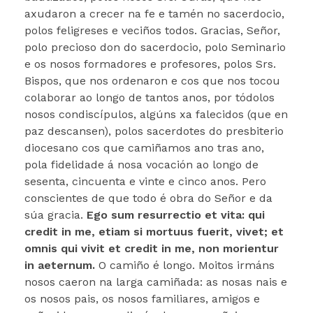
axudaron a crecer na fe e tamén no sacerdocio,
polos feligreses e veciños todos. Gracias, Señor,
polo precioso don do sacerdocio, polo Seminario
e os nosos formadores e profesores, polos Srs.
Bispos, que nos ordenaron e cos que nos tocou
colaborar ao longo de tantos anos, por tódolos
nosos condiscípulos, algúns xa falecidos (que en
paz descansen), polos sacerdotes do presbiterio
diocesano cos que camiñamos ano tras ano,
pola fidelidade á nosa vocación ao longo de
sesenta, cincuenta e vinte e cinco anos. Pero
conscientes de que todo é obra do Señor e da
súa gracia.
Ego sum resurrectio et vita: qui
credit in me, etiam si mortuus fuerit, vivet; et
omnis qui vivit et credit in me, non morientur
in aeternum.
O camiño é longo. Moitos irmáns
nosos caeron na larga camiñada: as nosas nais e
os nosos pais, os nosos familiares, amigos e