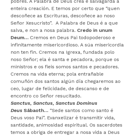
pobres. A Palabra de Deus crea e salvagarda a
enteira creación. E temos por certo que “quen
descoñece as Escrituras, descoñece ao noso
Señor Xesucristo”. A Palabra de Deus é a que
salva, e non a nosa palabra.
Credo in unum
Deum…
Cremos en Deus Pai todopoderoso e
infinitamente misericordioso. A súa misericordia
non ten fin. Cremos na Igrexa, fundada polo
noso Señor; ela é santa e pecadora, porque os
ministros e os fieis somos santos e pecadores.
Cremos na vida eterna; pola entrañable
comuñón dos santos algún día chegaremos ao
ceo, lugar de felicidade, de descanso e de
encontro co Señor resucitado.
Sanctus
,
Sanctus
,
Sanctus Dominus
Deus
Sábaoth…
“Sede santos como santo é
Deus voso Pai”. Evanxelizar é transmitir vida,
santidade, animosidad espiritual. Os sacerdotes
temos a obriga de entregar a nosa vida a Deus