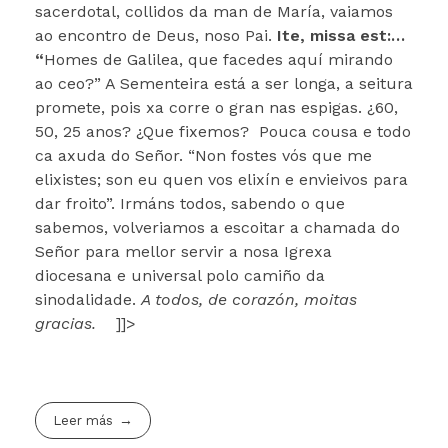
sacerdotal, collidos da man de María, vaiamos
ao encontro de Deus, noso Pai.
Ite, missa est:…
“
Homes de Galilea, que facedes aquí mirando
ao ceo?” A Sementeira está a ser longa, a seitura
promete, pois xa corre o gran nas espigas. ¿60,
50, 25 anos? ¿Que fixemos? Pouca cousa e todo
ca axuda do Señor. “Non fostes vós que me
elixistes; son eu quen vos elixín e envieivos para
dar froito”. Irmáns todos, sabendo o que
sabemos, volveriamos a escoitar a chamada do
Señor para mellor servir a nosa Igrexa
diocesana e universal polo camiño da
sinodalidade.
A todos, de corazón, moitas
gracias.
]]>
Leer más