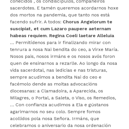
coñecidos , os condiscípulos, compañeiros
sacerdotes. E tamén queremos acordarnos hoxe
dos mortos na pandemia, que tanto nos está
facendo sufrir. A todos:
Chorus Angelorum te
suscipiat, et cum Lazaro paupere aeternam
habeas requiem
.
Regina Coeli laetare Alleluia
… Permitídenos para ir finalizando mirar con
tenrura a nosa Nai bendita do ceo, a Virxe María.
Nosos pais, nosos irmáns e os nosos avós foron
quen de ensinarnos a rezarlle. Ao longo da nosa
vida sacerdotal, nas ledicias e nas tristuras,
sempre acudimos a bendita Nai do ceo e
facémolo dende as moitas advocacións
diocesanas: a Clamadoira, a Aparecida, os
Milagres, o Portal, a Saleta, o Viso, os Remedios,
… Con confianza acudimos a Ela e gústanos
agarimarnos no seu colo. Sempre fomos
acollidos pola nosa Señora. Irmáns, que
celebramos o aniversario da nosa ordenación