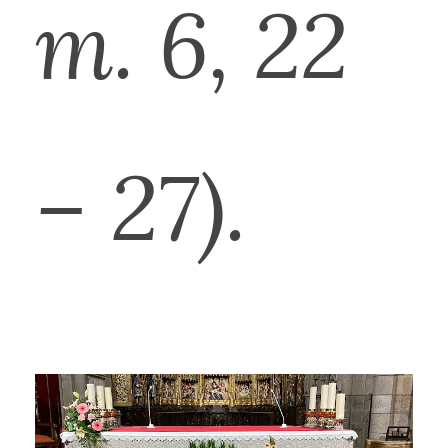
m. 6, 22
– 27).