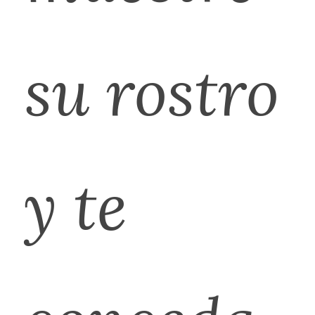
su rostro
y te