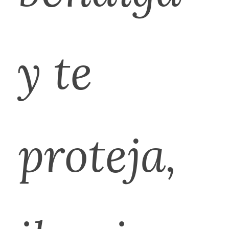
y te
proteja,