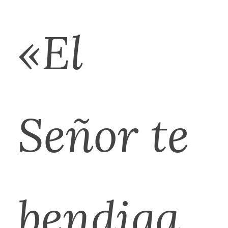
«El
Señor te
bendiga